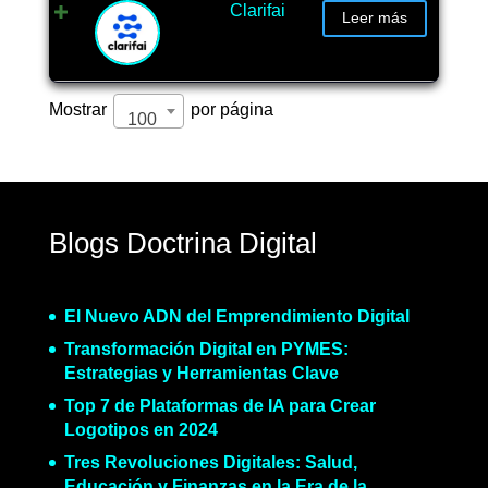
Clarifai
Leer más
Mostrar
por página
100
Blogs Doctrina Digital
El Nuevo ADN del Emprendimiento Digital
Transformación Digital en PYMES:
Estrategias y Herramientas Clave
Top 7 de Plataformas de IA para Crear
Logotipos en 2024
Tres Revoluciones Digitales: Salud,
Educación y Finanzas en la Era de la