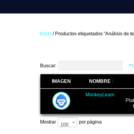
Inicio
/ Productos etiquetados “Análisis de te
Análisis de texto
Buscar:
IMAGEN
NOMBRE
MonkeyLearn
Pla
Mostrar
por página
100