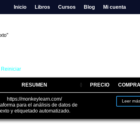
Inicio
Libros
Cursos
Blog
Mi cuenta
xto”
Reiniciar
RESUMEN
PRECIO
COMPR
https://monkeylearn.com/
Leer má
taforma para el análisis de datos de
texto y etiquetado automatizado.