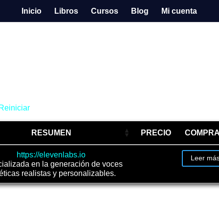
Inicio
Libros
Cursos
Blog
Mi cuenta
Reiniciar
RESUMEN
PRECIO
COMPR
https://elevenlabs.io
Leer má
ializada en la generación de voces
éticas realistas y personalizables.