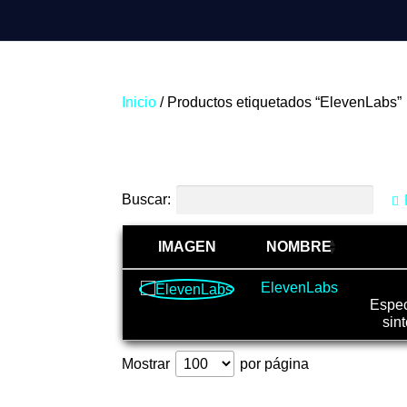
Inicio
/ Productos etiquetados “ElevenLabs”
ElevenLabs
Buscar:
IMAGEN
NOMBRE
ElevenLabs
Espec
sint
Mostrar
por página