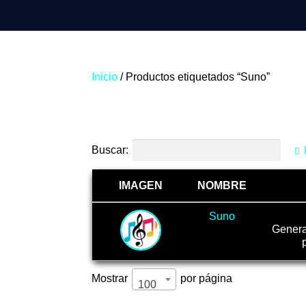
Inicio
/ Productos etiquetados “Suno”
Suno
Buscar:
IMAGEN
NOMBRE
Suno
Genera
Mostrar
por página
100