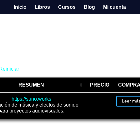
Inicio
Libros
Cursos
Blog
Mi cuenta
Reiniciar
RESUMEN
PRECIO
COMPR
https://suno.works
Leer má
ción de música y efectos de sonido
para proyectos audiovisuales.