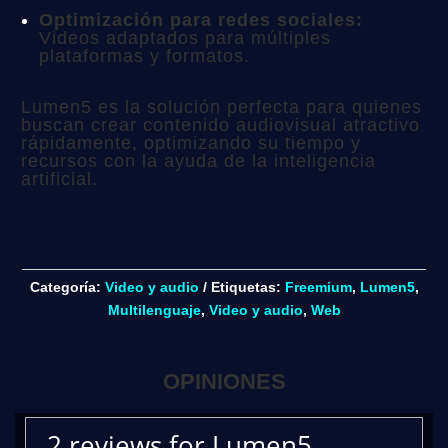
Optimización para redes sociales:
Videos adaptados para múltiples
plataformas y formatos.
Lumen5 es la solución perfecta para quienes
buscan crear contenido audiovisual atractivo
rápidamente, optimizando su tiempo y
recursos con la ayuda de la inteligencia
artificial.
Categoría:
Video y audio
Etiquetas:
Freemium
,
Lumen5
,
Multilenguaje
,
Video y audio
,
Web
OPINIONES
2 reviews for
Lumen5